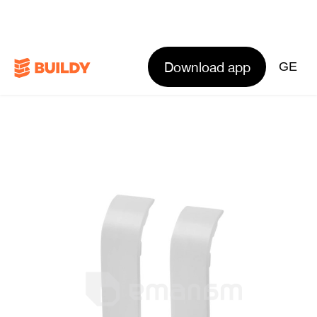
Download app
GE