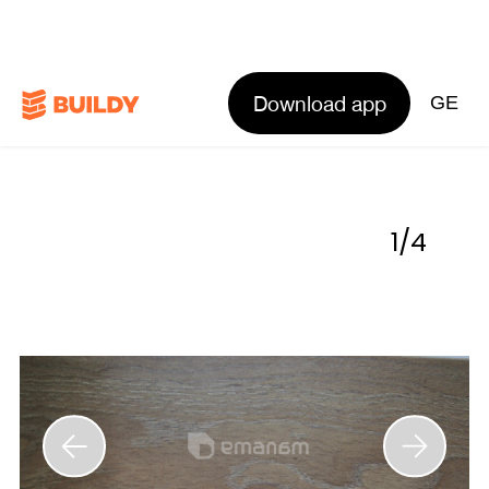
Download app
GE
1
/
4