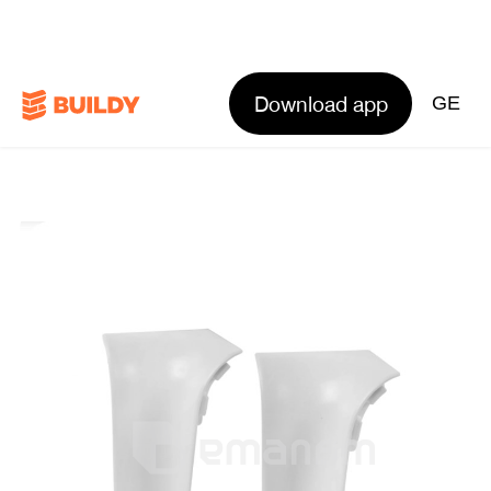
Download app
GE