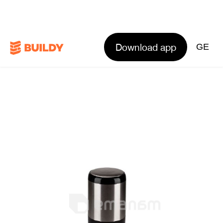
Download app
GE