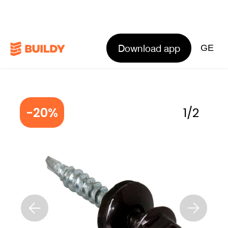
Download app
GE
-20%
1
/
2