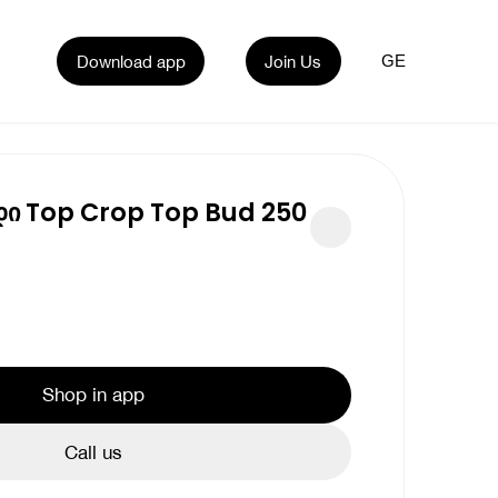
Download app
Join Us
GE
დი Top Crop Top Bud 250
Shop in app
Call us