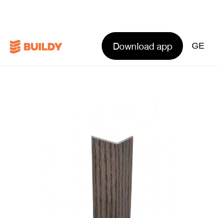
Download app
GE