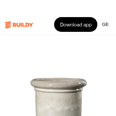
Download app
GE