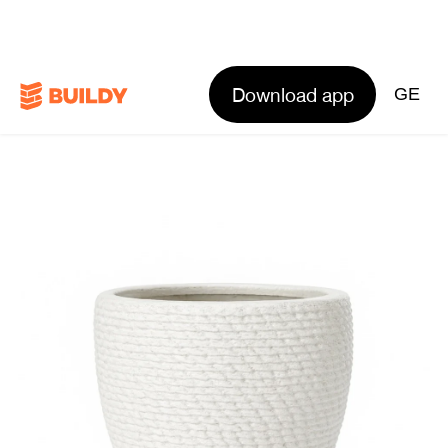
Download app
GE