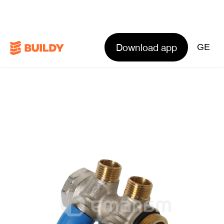
Download app
GE