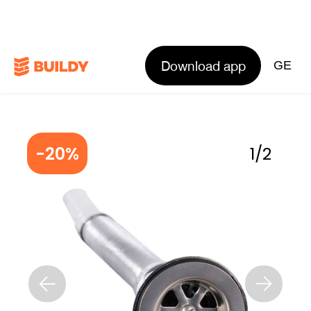
Download app
GE
-20%
1
/
2