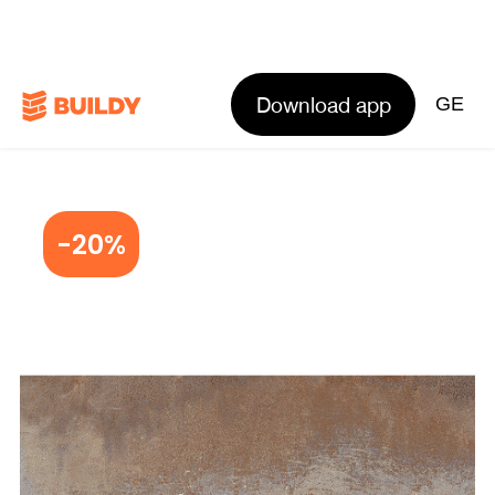
Download app
GE
-20%