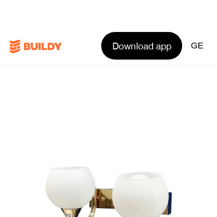
Download app
GE