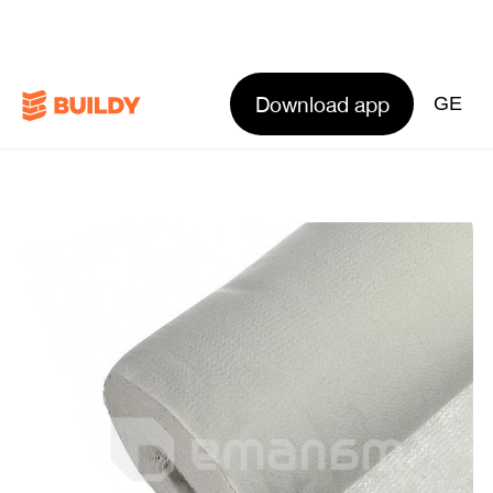
Download app
GE