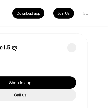
Download app
Join Us
GE
 1.5 ლ
Shop in app
Call us