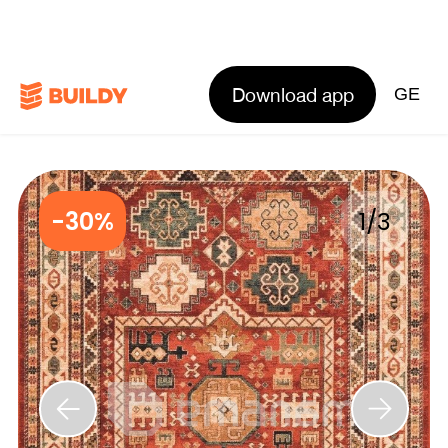
Download app
GE
-30%
1
/
3