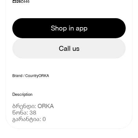
₾
446
₾
326
Shop in app
Call us
Brand / Country
ORKA
Description
ბრენდი: ORKA
წონა: 38