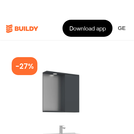
Download app
GE
-27%