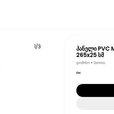
1
/
3
პანელი PVC M
265x25 სმ
დომინო • Domino
₾
44