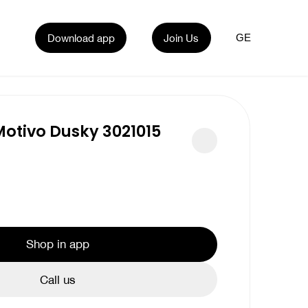
Download app
Join Us
GE
otivo Dusky 3021015
Shop in app
Call us