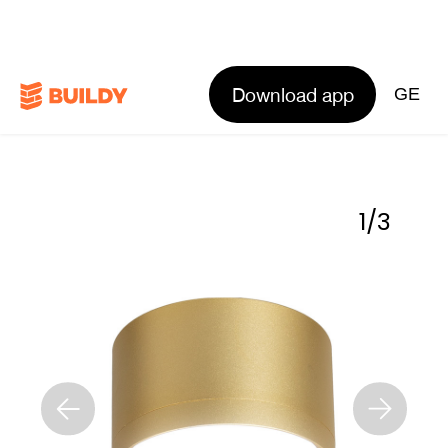
Download app
GE
1
/
3