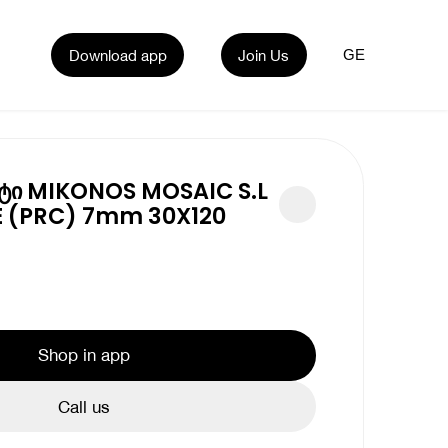
Download app
Join Us
GE
ტი MIKONOS MOSAIC S.L
 (PRC) 7mm 30X120
Shop in app
Call us