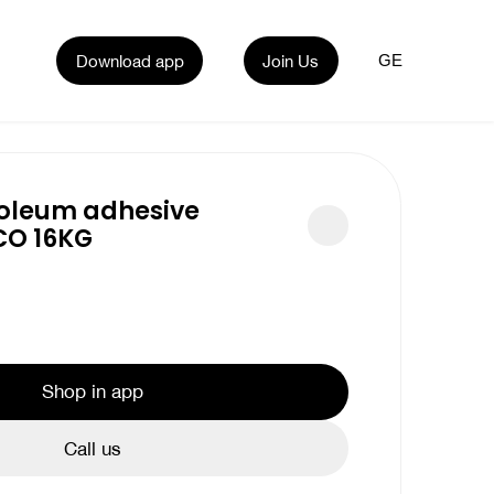
Download app
Join Us
GE
noleum adhesive
CO 16KG
Shop in app
Call us