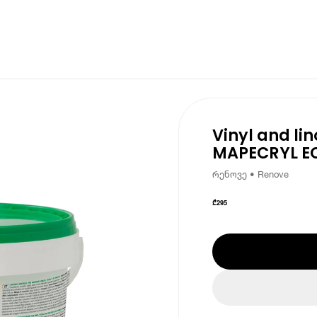
Vinyl and li
MAPECRYL E
რენოვე • Renove
₾
295