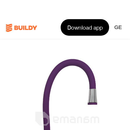
Download app
GE