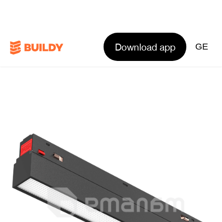
Download app
GE