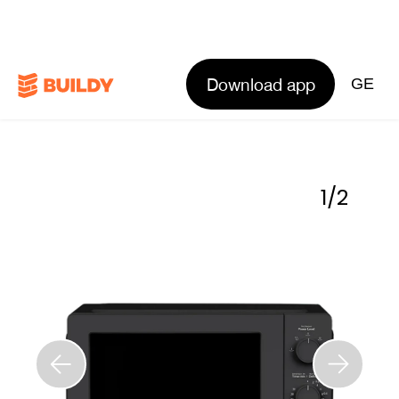
Download app
GE
1
/
2