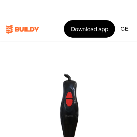
Download app
GE