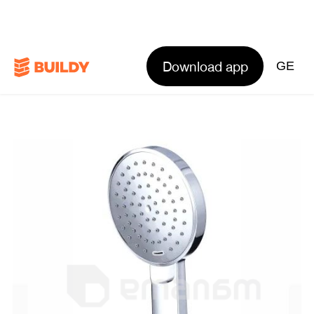
Download app
GE