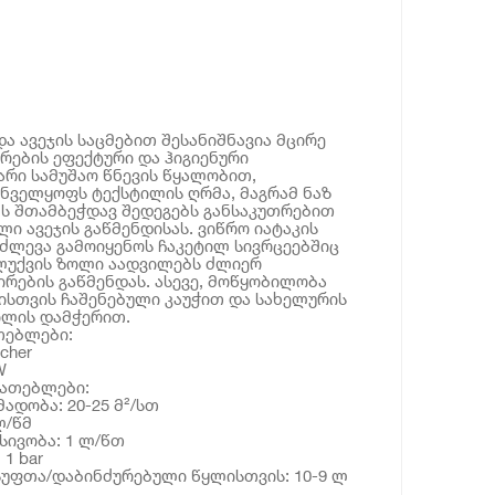
 და ავეჯის საცმებით შესანიშნავია მცირე
რების ეფექტური და ჰიგიენური
ბარი სამუშაო წნევის წყალობით,
ნველყოფს ტექსტილის ღრმა, მაგრამ ნაზ
ბს შთამბეჭდავ შედეგებს განსაკუთრებით
ი ავეჯის გაწმენდისას. ვიწრო იატაკის
იძლევა გამოიყენოს ჩაკეტილ სივრცეებშიც
ალუქვის ზოლი აადვილებს ძლიერ
რების გაწმენდას. ასევე, მოწყობილობა
სთვის ჩაშენებული კაუჭით და სახელურის
ილის დამჭერით.
თებლები:
cher
W
იათებლები:
ადობა: 20-25 მ²/სთ
ლ/წმ
სივობა: 1 ლ/წთ
 1 bar
სუფთა/დაბინძურებული წყლისთვის: 10-9 ლ