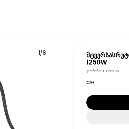
1
/
8
მტვერსასრუტი
1250W
დომინო • Domino
₾
2795