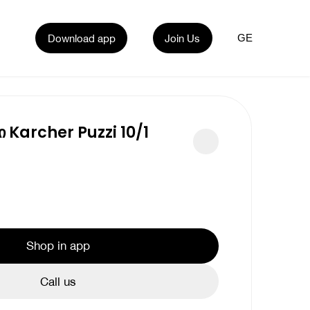
Download app
Join Us
GE
 Karcher Puzzi 10/1
Shop in app
Call us