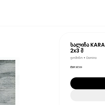
ხალიჩა KARA
2x3 მ
დომინო • Domino
₾
339
₾
237.3