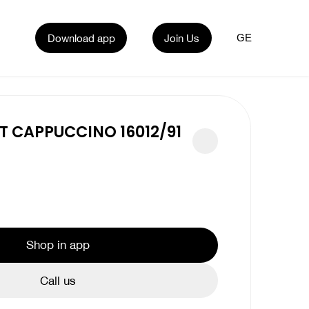
Download app
Join Us
GE
T CAPPUCCINO 16012/91
Shop in app
Call us