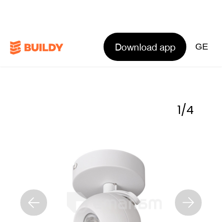
Download app
GE
1
/
4