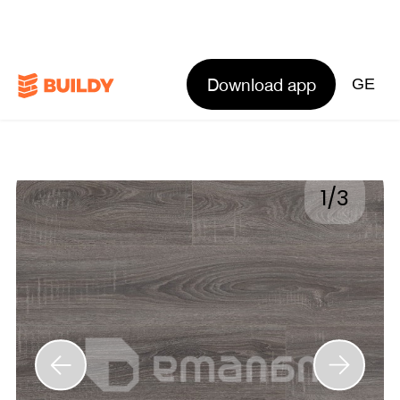
Download app
GE
1
/
3