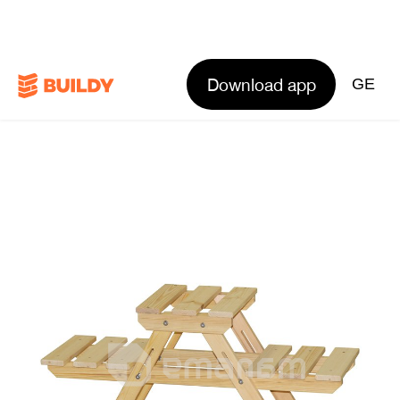
Download app
GE