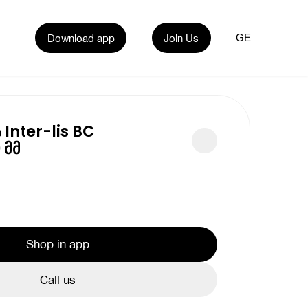
Download app
Join Us
GE
Inter-lis BC
 მმ
Shop in app
Call us