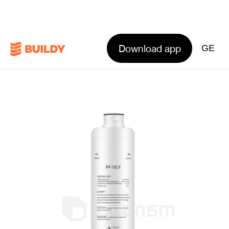
Download app
GE