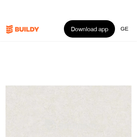
Download app
GE