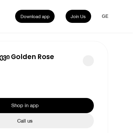
Download app
Join Us
GE
რევი Golden Rose
Shop in app
Call us