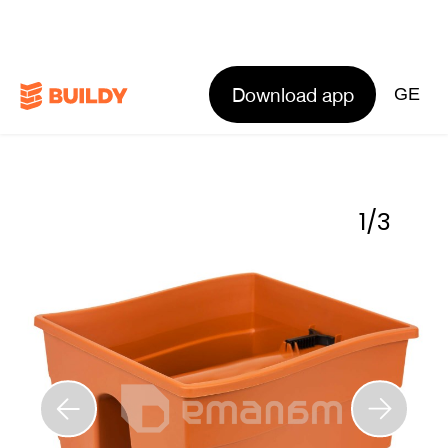
Download app
GE
1
/
3