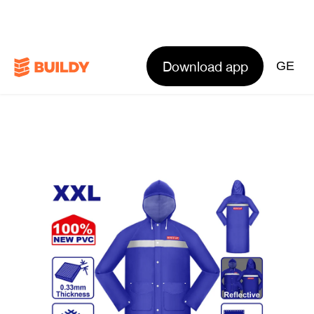
Download app
GE