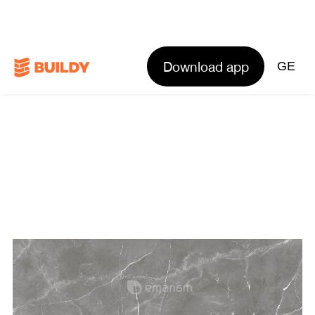
Download app
GE