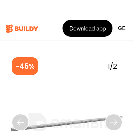
Download app
GE
-45%
1
/
2