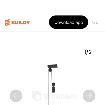
Download app
GE
1
/
2