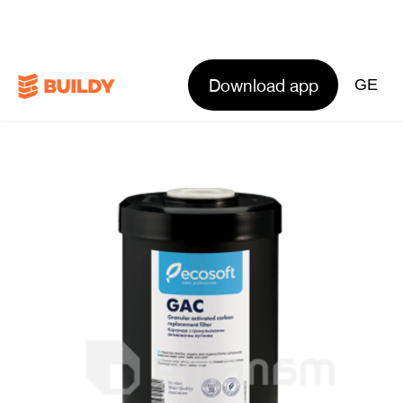
Download app
GE