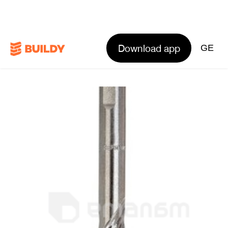
Download app
GE