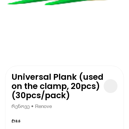
Universal Plank (used
on the clamp, 20pcs)
(30pcs/pack)
რენოვე • Renove
₾
18.6