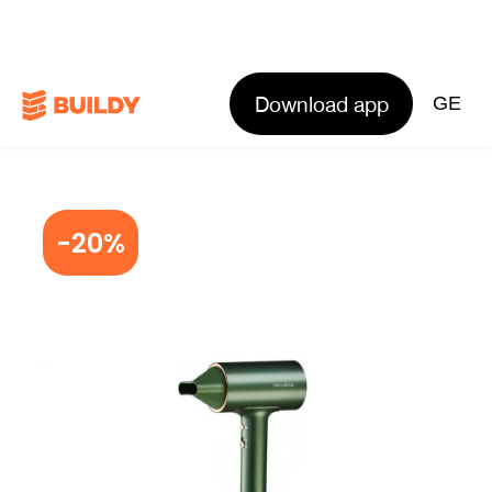
Download app
GE
-20%