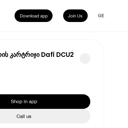
Download app
Join Us
GE
ს კარტრიჯი Dafi DCU2
Shop in app
Call us