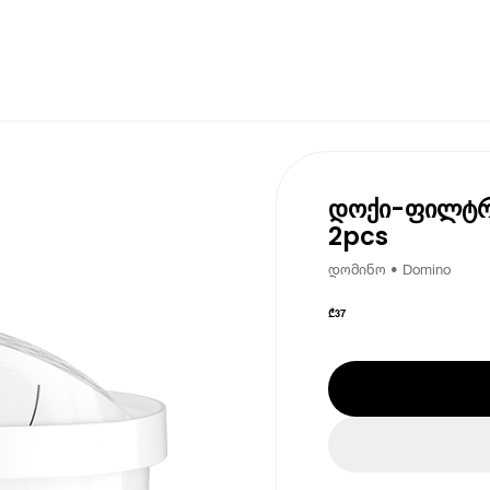
დოქი-ფილტრი
2pcs
დომინო • Domino
₾
37