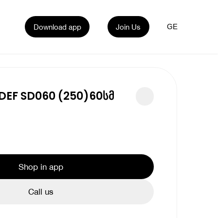
Download app
Join Us
GE
DEF SD060 (250)60სმ
Shop in app
Call us