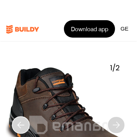
Download app
GE
1
/
2