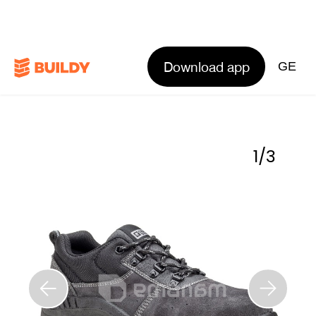
Download app
GE
1
/
3