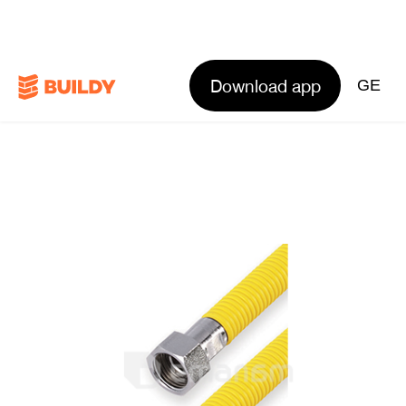
Download app
GE