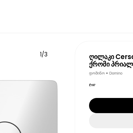
1
/
3
ღილაკი Cersa
ქრომი პრიალ
დომინო • Domino
₾
197