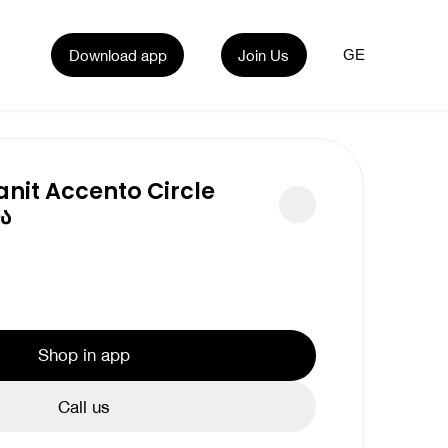
Download app
Join Us
GE
nit Accento Circle
ა
Shop in app
Call us